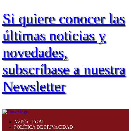
Si quiere conocer las
últimas noticias y
novedades,
subscríbase a nuestra
Newsletter
AVISO LEGAL
POLÍTICA DE PRIVACIDAD