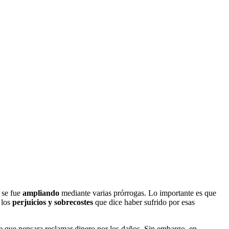
 se fue
ampliando
mediante varias prórrogas. Lo importante es que
 los
perjuicios y sobrecostes
que dice haber sufrido por esas
e que pensara reclamar dinero por los daños. Sin embargo, en