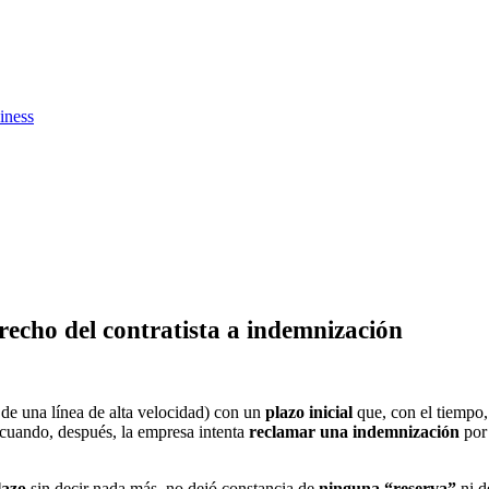
iness
recho del contratista a indemnización
 de una línea de alta velocidad) con un
plazo inicial
que, con el tiempo,
e cuando, después, la empresa intenta
reclamar una indemnización
por
lazo
sin decir nada más, no dejó constancia de
ninguna “reserva”
ni d