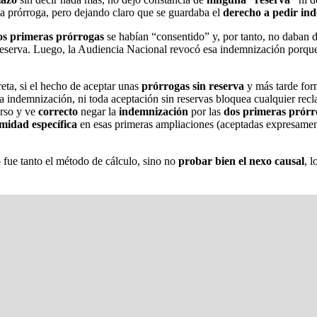
 la prórroga, pero dejando claro que se guardaba el
derecho a pedir in
os primeras prórrogas
se habían “consentido” y, por tanto, no daban 
reserva. Luego, la Audiencia Nacional revocó esa indemnización porque
ta, si el hecho de aceptar unas
prórrogas sin reserva
y más tarde for
ra indemnización, ni toda aceptación sin reservas bloquea cualquier rec
urso y ve
correcto
negar la
indemnización
por las
dos primeras prórr
midad específica
en esas primeras ampliaciones (aceptadas expresamente
fue tanto el método de cálculo, sino no
probar bien el nexo causal
, 