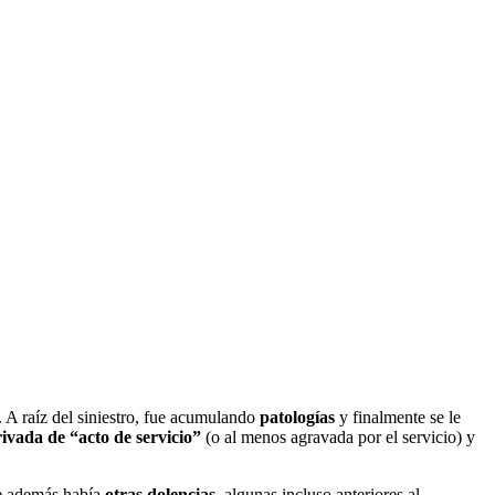
. A raíz del siniestro, fue acumulando
patologías
y finalmente se le
ivada de “acto de servicio”
(o al menos agravada por el servicio) y
ue además había
otras dolencias
, algunas incluso anteriores al