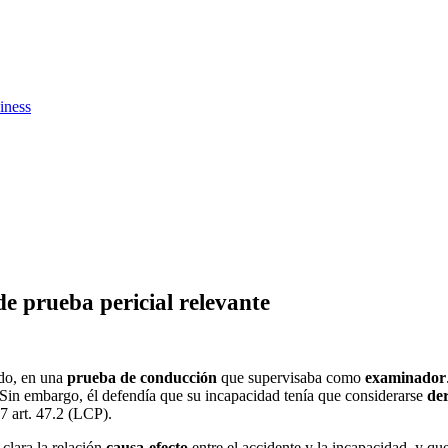
iness
e prueba pericial relevante
ndo, en una
prueba de conducción
que supervisaba como
examinador
 Sin embargo, él defendía que su incapacidad tenía que considerarse
der
7 art. 47.2 (LCP).
clara la relación
causa
‑
efecto
entre el accidente y la incapacidad, y q